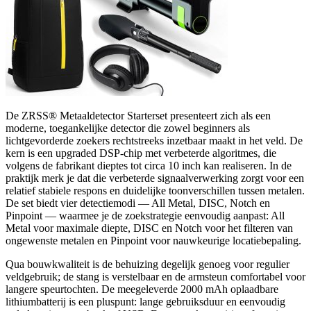
De ZRSS® Metaaldetector Starterset presenteert zich als een
moderne, toegankelijke detector die zowel beginners als
lichtgevorderde zoekers rechtstreeks inzetbaar maakt in het veld. De
kern is een upgraded DSP-chip met verbeterde algoritmes, die
volgens de fabrikant dieptes tot circa 10 inch kan realiseren. In de
praktijk merk je dat die verbeterde signaalverwerking zorgt voor een
relatief stabiele respons en duidelijke toonverschillen tussen metalen.
De set biedt vier detectiemodi — All Metal, DISC, Notch en
Pinpoint — waarmee je de zoekstrategie eenvoudig aanpast: All
Metal voor maximale diepte, DISC en Notch voor het filteren van
ongewenste metalen en Pinpoint voor nauwkeurige locatiebepaling.
Qua bouwkwaliteit is de behuizing degelijk genoeg voor regulier
veldgebruik; de stang is verstelbaar en de armsteun comfortabel voor
langere speurtochten. De meegeleverde 2000 mAh oplaadbare
lithiumbatterij is een pluspunt: lange gebruiksduur en eenvoudig