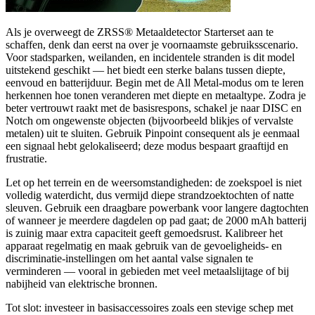
Als je overweegt de ZRSS® Metaaldetector Starterset aan te
schaffen, denk dan eerst na over je voornaamste gebruiksscenario.
Voor stadsparken, weilanden, en incidentele stranden is dit model
uitstekend geschikt — het biedt een sterke balans tussen diepte,
eenvoud en batterijduur. Begin met de All Metal-modus om te leren
herkennen hoe tonen veranderen met diepte en metaaltype. Zodra je
beter vertrouwt raakt met de basisrespons, schakel je naar DISC en
Notch om ongewenste objecten (bijvoorbeeld blikjes of vervalste
metalen) uit te sluiten. Gebruik Pinpoint consequent als je eenmaal
een signaal hebt gelokaliseerd; deze modus bespaart graaftijd en
frustratie.
Let op het terrein en de weersomstandigheden: de zoekspoel is niet
volledig waterdicht, dus vermijd diepe strandzoektochten of natte
sleuven. Gebruik een draagbare powerbank voor langere dagtochten
of wanneer je meerdere dagdelen op pad gaat; de 2000 mAh batterij
is zuinig maar extra capaciteit geeft gemoedsrust. Kalibreer het
apparaat regelmatig en maak gebruik van de gevoeligheids- en
discriminatie-instellingen om het aantal valse signalen te
verminderen — vooral in gebieden met veel metaalslijtage of bij
nabijheid van elektrische bronnen.
Tot slot: investeer in basisaccessoires zoals een stevige schep met