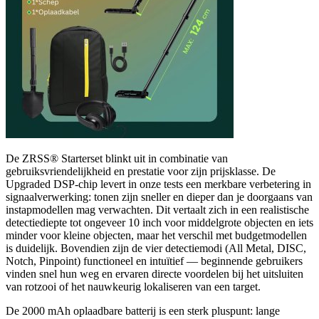
De ZRSS® Starterset blinkt uit in combinatie van
gebruiksvriendelijkheid en prestatie voor zijn prijsklasse. De
Upgraded DSP-chip levert in onze tests een merkbare verbetering in
signaalverwerking: tonen zijn sneller en dieper dan je doorgaans van
instapmodellen mag verwachten. Dit vertaalt zich in een realistische
detectiediepte tot ongeveer 10 inch voor middelgrote objecten en iets
minder voor kleine objecten, maar het verschil met budgetmodellen
is duidelijk. Bovendien zijn de vier detectiemodi (All Metal, DISC,
Notch, Pinpoint) functioneel en intuïtief — beginnende gebruikers
vinden snel hun weg en ervaren directe voordelen bij het uitsluiten
van rotzooi of het nauwkeurig lokaliseren van een target.
De 2000 mAh oplaadbare batterij is een sterk pluspunt: lange