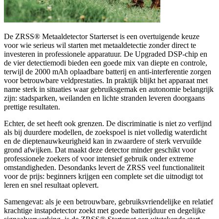
De ZRSS® Metaaldetector Starterset is een overtuigende keuze
voor wie serieus wil starten met metaaldetectie zonder direct te
investeren in professionele apparatuur. De Upgraded DSP-chip en
de vier detectiemodi bieden een goede mix van diepte en controle,
terwijl de 2000 mAh oplaadbare batterij en anti-interferentie zorgen
voor betrouwbare veldprestaties. In praktijk blijkt het apparaat met
name sterk in situaties waar gebruiksgemak en autonomie belangrijk
zijn: stadsparken, weilanden en lichte stranden leveren doorgaans
prettige resultaten.
Echter, de set heeft ook grenzen. De discriminatie is niet zo verfijnd
als bij duurdere modellen, de zoekspoel is niet volledig waterdicht
en de dieptenauwkeurigheid kan in zwaardere of sterk vervuilde
grond afwijken. Dat maakt deze detector minder geschikt voor
professionele zoekers of voor intensief gebruik onder extreme
omstandigheden. Desondanks levert de ZRSS veel functionaliteit
voor de prijs: beginners krijgen een complete set die uitnodigt tot
leren en snel resultaat oplevert.
Samengevat: als je een betrouwbare, gebruiksvriendelijke en relatief
krachtige instapdetector zoekt met goede batterijduur en degelijke