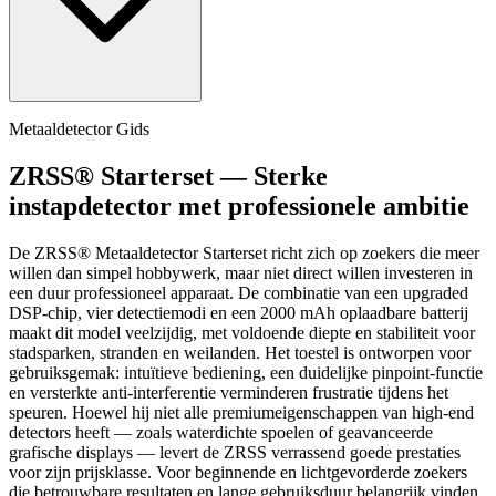
Metaaldetector Gids
ZRSS® Starterset — Sterke
instapdetector met professionele ambitie
De ZRSS® Metaaldetector Starterset richt zich op zoekers die meer
willen dan simpel hobbywerk, maar niet direct willen investeren in
een duur professioneel apparaat. De combinatie van een upgraded
DSP-chip, vier detectiemodi en een 2000 mAh oplaadbare batterij
maakt dit model veelzijdig, met voldoende diepte en stabiliteit voor
stadsparken, stranden en weilanden. Het toestel is ontworpen voor
gebruiksgemak: intuïtieve bediening, een duidelijke pinpoint-functie
en versterkte anti-interferentie verminderen frustratie tijdens het
speuren. Hoewel hij niet alle premiumeigenschappen van high-end
detectors heeft — zoals waterdichte spoelen of geavanceerde
grafische displays — levert de ZRSS verrassend goede prestaties
voor zijn prijsklasse. Voor beginnende en lichtgevorderde zoekers
die betrouwbare resultaten en lange gebruiksduur belangrijk vinden,