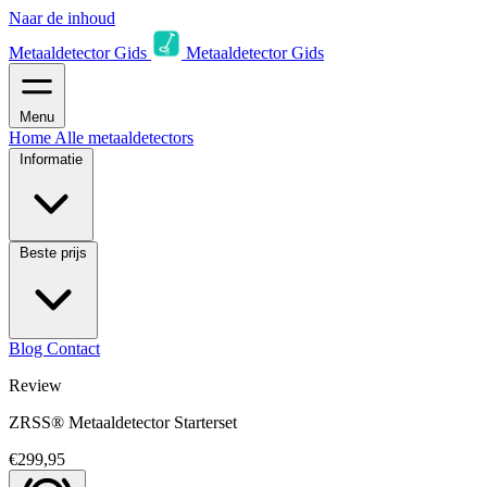
Naar de inhoud
Metaaldetector Gids
Metaaldetector Gids
Menu
Home
Alle metaaldetectors
Informatie
Beste prijs
Blog
Contact
Review
ZRSS® Metaaldetector Starterset
€299,95