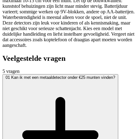
maximaal 10-15 cm voor een munt. Let op de bouwkwaliteit:
kunststof behuizingen zijn licht maar minder stevig. Batterijduur
varieert; sommige werken op 9V-blokken, andere op AA-batterijen.
Waterbestendigheid is meestal alleen voor de spoel, niet de unit.
Deze detectors zijn leuk voor kinderen of als kennismaking, maar
niet geschikt voor serieuze schattenjacht. Kies een model met
duidelijke handleiding en liefst instelbare gevoeligheid. Vergeet niet
dat accessoires zoals koptelefoon of draagtas apart moeten worden
aangeschaft.
Veelgestelde vragen
5 vragen
01
Kan ik met een metaaldetector onder €25 munten vinden?