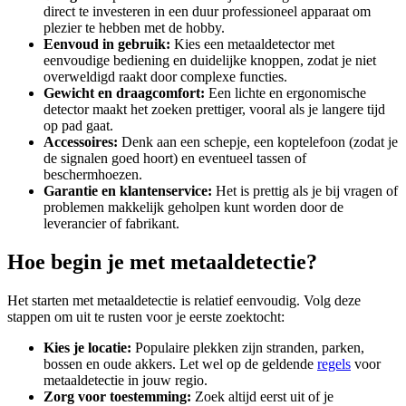
direct te investeren in een duur professioneel apparaat om
plezier te hebben met de hobby.
Eenvoud in gebruik:
Kies een metaaldetector met
eenvoudige bediening en duidelijke knoppen, zodat je niet
overweldigd raakt door complexe functies.
Gewicht en draagcomfort:
Een lichte en ergonomische
detector maakt het zoeken prettiger, vooral als je langere tijd
op pad gaat.
Accessoires:
Denk aan een schepje, een koptelefoon (zodat je
de signalen goed hoort) en eventueel tassen of
beschermhoezen.
Garantie en klantenservice:
Het is prettig als je bij vragen of
problemen makkelijk geholpen kunt worden door de
leverancier of fabrikant.
Hoe begin je met metaaldetectie?
Het starten met metaaldetectie is relatief eenvoudig. Volg deze
stappen om uit te rusten voor je eerste zoektocht:
Kies je locatie:
Populaire plekken zijn stranden, parken,
bossen en oude akkers. Let wel op de geldende
regels
voor
metaaldetectie in jouw regio.
Zorg voor toestemming:
Zoek altijd eerst uit of je