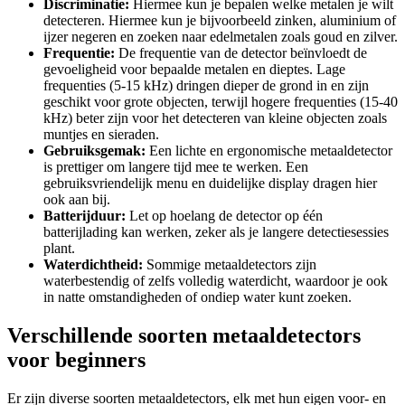
Discriminatie:
Hiermee kun je bepalen welke metalen je wilt
detecteren. Hiermee kun je bijvoorbeeld zinken, aluminium of
ijzer negeren en zoeken naar edelmetalen zoals goud en zilver.
Frequentie:
De frequentie van de detector beïnvloedt de
gevoeligheid voor bepaalde metalen en dieptes. Lage
frequenties (5-15 kHz) dringen dieper de grond in en zijn
geschikt voor grote objecten, terwijl hogere frequenties (15-40
kHz) beter zijn voor het detecteren van kleine objecten zoals
muntjes en sieraden.
Gebruiksgemak:
Een lichte en ergonomische metaaldetector
is prettiger om langere tijd mee te werken. Een
gebruiksvriendelijk menu en duidelijke display dragen hier
ook aan bij.
Batterijduur:
Let op hoelang de detector op één
batterijlading kan werken, zeker als je langere detectiesessies
plant.
Waterdichtheid:
Sommige metaaldetectors zijn
waterbestendig of zelfs volledig waterdicht, waardoor je ook
in natte omstandigheden of ondiep water kunt zoeken.
Verschillende soorten metaaldetectors
voor beginners
Er zijn diverse soorten metaaldetectors, elk met hun eigen voor- en