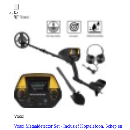
02
Vosoi
Vosoi Metaaldetector Set - Inclusief Koptelefoon, Schep en