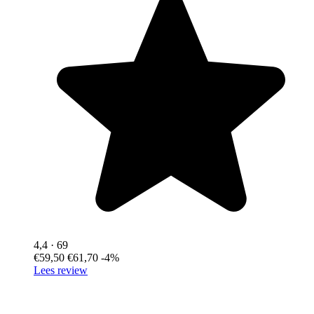
4,4
· 69
€59,50
€61,70
-4%
Lees review