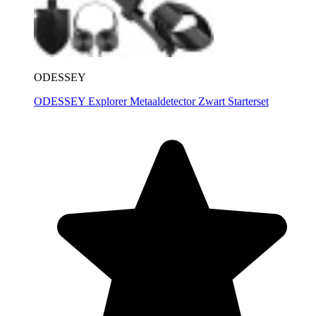
ODESSEY
ODESSEY Explorer Metaaldetector Zwart Starterset