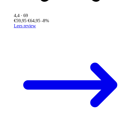
4,4
· 69
€59,95
€64,95
-8%
Lees review