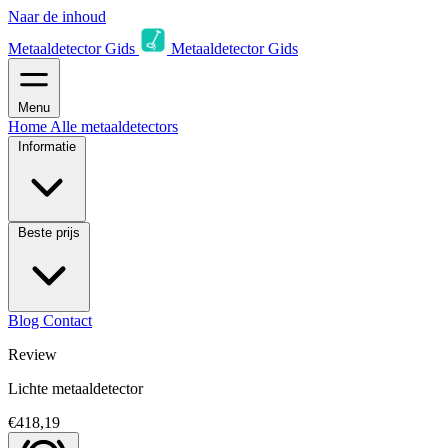
Naar de inhoud
Metaaldetector Gids
Metaaldetector Gids
Menu
Home
Alle metaaldetectors
Informatie
Beste prijs
Blog
Contact
Review
Lichte metaaldetector
€418,19