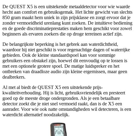
De QUEST X5 is een uitstekende metaaldetector voor wie waarde
hecht aan comfort en gebruiksgemak. Het lichte gewicht van slechts
850 gram maakt hem uniek in zijn prijsklasse en zorgt ervoor dat je
zonder vermoeidheid urenlang kunt zoeken. De intuïtieve bediening
en de goede discriminatieprestaties maken hem geschikt voor zowel
beginners als ervaren zoekers die op droge terreinen actief zijn.
De belangrijkste beperking is het gebrek aan waterdichtheid,
waardoor hij niet geschikt is voor regenachtige dagen of waterrijke
gebieden. Ook de kleine standaardspoel kan voor sommige
gebruikers een obstakel zijn, hoewel dit eenvoudig op te lossen is
met een optionele grotere spoel. De matige luidspreker en het
ontbreken van draadloze audio zijn kleine ergernissen, maar geen
dealbrekers.
Al met al biedt de QUEST X5 een uitstekende prijs-
kwaliteitverhouding. Hij is licht, gebruiksvriendelijk en presteert
goed op de meeste droge ondergronden. Als je een betaalbare
detector zoekt die je niet snel vermoeid raakt, dan is de X5 een
aanrader. Voor wie ook natte omstandigheden wil detecteren, is een
waterdicht alternatief noodzakelijk.