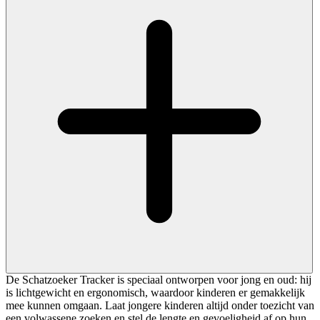
De Schatzoeker Tracker is speciaal ontworpen voor jong en oud: hij
is lichtgewicht en ergonomisch, waardoor kinderen er gemakkelijk
mee kunnen omgaan. Laat jongere kinderen altijd onder toezicht van
een volwassene zoeken en stel de lengte en gevoeligheid af op hun